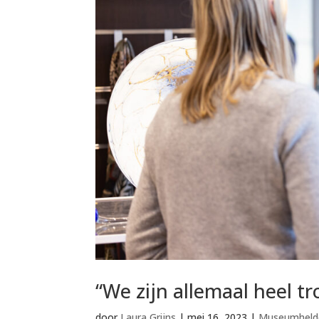
“We zijn allemaal heel tr
door
Laura Grijns
|
mei 16, 2023
|
Museumheld