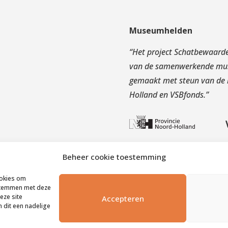
Museumhelden
s
“
Het project Schatbewaarde
van de samenwerkende muse
gemaakt met steun van de r
Holland en VSBfonds.
”
Beheer cookie toestemming
ookies om
 stemmen met deze
eze site
Accepteren
 dit een nadelige
 © – alle rechten voorbehouden |
Cookies & Privacyverklaring
|
info@mu