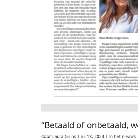
“Betaald of onbetaald, we
door
Laura Grijns
|
jul 18, 2023
|
In het nieuws