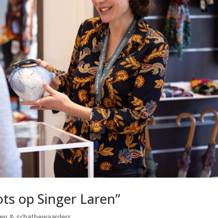
ots op Singer Laren”
en & schatbewaarders