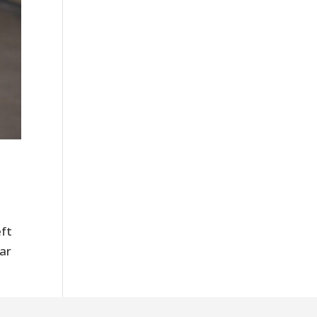
eft
ar