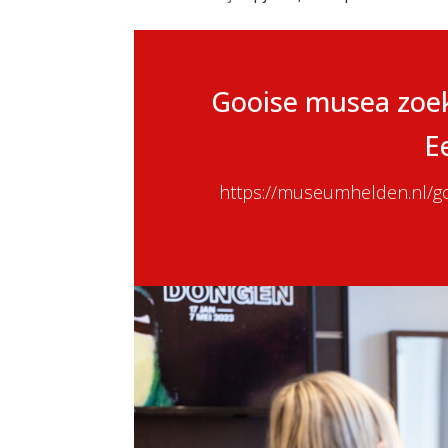
Gooise musea zoeke
E
https://museumhelden.nl/go