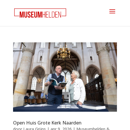
Open Huis Grote Kerk Naarden
door
Laura Grijns
|
apr 9, 2026
|
Museumhelden &