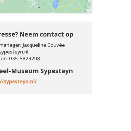
resse? Neem contact op
emanager: Jacqueline Couvée
sypesteyn.nl
oon: 035-5823208
eel-Museum Sypesteyn
//sypesteyn.nl/