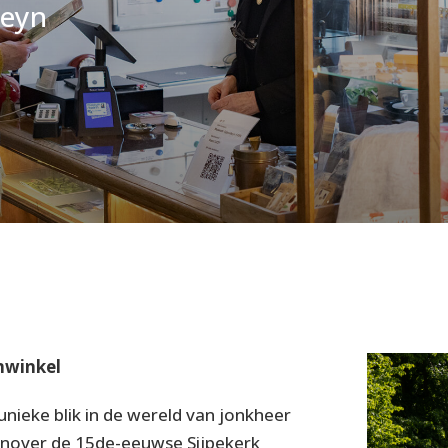
teyn
mwinkel
ieke blik in de wereld van jonkheer
enover de 15de-eeuwse Sijpekerk