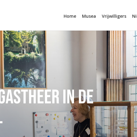
Home
Musea
Vrijwilligers
N
gastheer in de
l