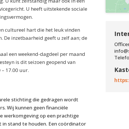
ing. U kunt zelfstandig maar ook in een
icegericht. U heeft uitstekende sociale
tingsvermogen.
en cultureel hart die het leuk vinden
Inte
. De inzetbaarheid geeft u zelf aan; de
Offic
info@
imaal een weekend-dagdeel per maand
Telef
steyn is dit seizoen geopend van
Kast
 – 17.00 uur.
https:
rele stichting die gedragen wordt
rs. Wij kunnen geen financiële
nde werkomgeving op een prachtige
pt in stand te houden. Een coördinator