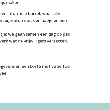
wijs maken.
een informele borrel, waar alle
nen bijpraten met een hapje en een
rsuitje: we gaan samen een dag op pad
werk wat de vrijwilligers verzetten.
egevens en een korte motivatie toe:
vée.