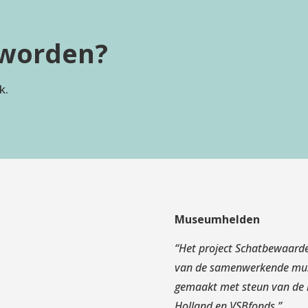
r worden?
k.
Museumhelden
s
“
Het project Schatbewaarde
van de samenwerkende muse
gemaakt met steun van de r
Holland en VSBfonds.
”